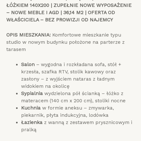
ŁÓŻKIEM 140X200 | ZUPEŁNIE NOWE WYPOSAŻENIE
– NOWE MEBLE I AGD | 36,14 M2 | OFERTA OD
WŁAŚCICIELA – BEZ PROWIZJI OD NAJEMCY
OPIS MIESZKANIA:
Komfortowe mieszkanie typu
studio w nowym budynku położone na parterze z
tarasem
Salon
– wygodna i rozkładana sofa, stół +
krzesła, szafka RTV, stolik kawowy oraz
zasłony – z wyjściem nataras z ładnym
widokiem na okolicę
Sypialnia
wydzielona pół ścianką – łóżko z
materacem (140 cm x 200 cm), stoliki nocne
Kuchnia
w formie aneksu – zmywarka,
piekarnik, płyta indukcyjna, lodówka
Łazienka
z wanną z zestawem prysznicowym i
pralką