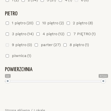
1
(2)
2
(54)
3
(21)
4
(1)
6
(0)
PIETRO
1 piętro
(20)
10 piętro
(2)
2 piętro
(8)
3 piętro
(14)
4 piętro
(12)
7 PIĘTRO
(1)
9 piętro
(0)
parter
(27)
8 piętro
(1)
piwnica
(1)
POWIERZCHNIA
20
87m2
Strona główna
/ Lokale