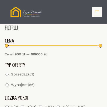
Skip
to
content
Main
Men
FILTRUJ
CENA
Cena:
900 zł
—
189000 zł
TYP OFERTY
Sprzedaż
(51)
Wynajem
(56)
LICZBA POKOI